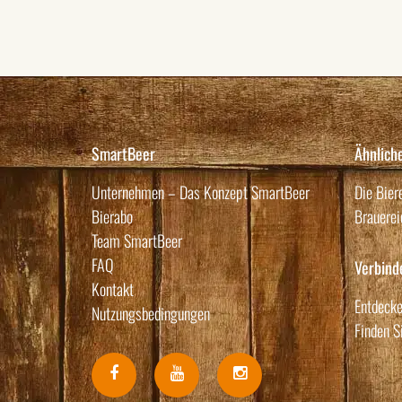
SmartBeer
Ähnlich
Unternehmen – Das Konzept SmartBeer
Die Bier
Bierabo
Brauerei
Team SmartBeer
FAQ
Verbind
Kontakt
Entdecke
Nutzungsbedingungen
Finden S