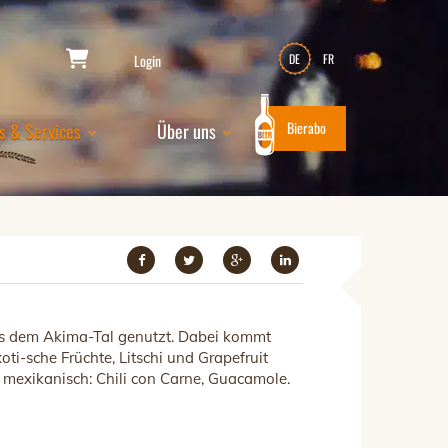
Login
DE
FR
Bierabo
s & Services
Über uns
us dem Akima-Tal genutzt. Dabei kommt
oti-sche Früchte, Litschi und Grapefruit
 mexikanisch: Chili con Carne, Guacamole.