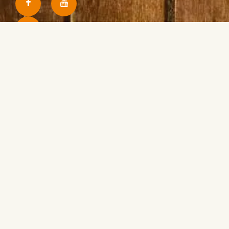
Erhalte Updates per E-Mail
Ich bin damit einverstanden, Ihre E-Mails zu erhalten
und bestätige, dass ich Ihre
Datenschutzbestimmungen und rechtlichen Hinweise
zur Kenntnis genommen habe.
Einschreiben
Abonnieren oder Angebot an einen Freund