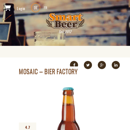
Login
DE
FR
Seit 2012
MOSAIC – BIER FACTORY
4.7