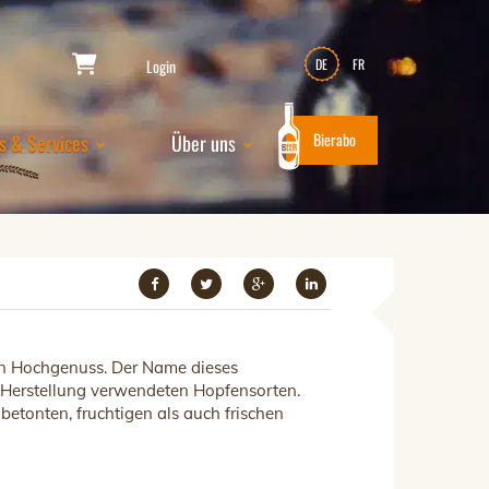
Login
DE
FR
Bierabo
s & Services
Über uns
ren Hochgenuss. Der Name dieses
e Herstellung verwendeten Hopfensorten.
betonten, fruchtigen als auch frischen