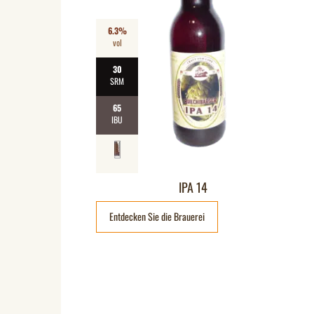
6.3%
vol
30
SRM
65
IBU
IPA 14
Entdecken Sie die Brauerei