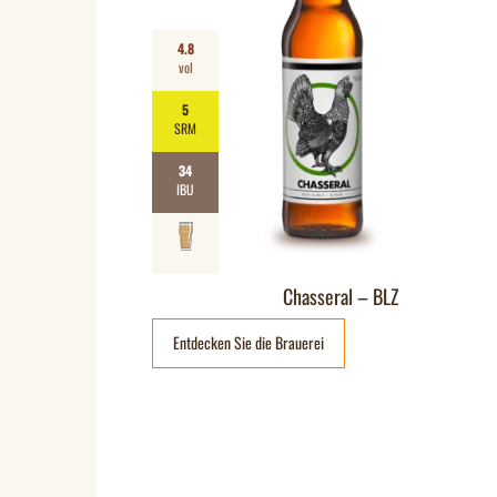
4.8
vol
5
SRM
34
IBU
Chasseral – BLZ
Entdecken Sie die Brauerei