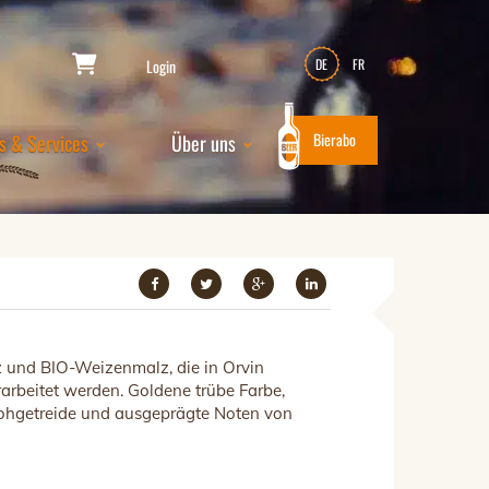
Login
DE
FR
Bierabo
s & Services
Über uns
z
und
BIO-
Weizenmalz
, die in
Orvin
arbeitet
werden
.
Goldene
trübe
Farbe
,
ohgetreide
und
ausgeprägte
Noten
von