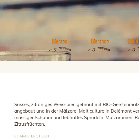
Bierabo
Biershop
Event
Süsses
,
zitroniges
Weissbier
,
gebraut
mit BIO-
Gerstenmal
angebaut
und
in der
Mälzerei
Malticulture
in Delémont
ver
mässiger
Schaum
und
lebhaftes
Sprudeln
.
Malzaromen
,
R
Zitrusfrüchten
.
CHARAKTERISTISCH