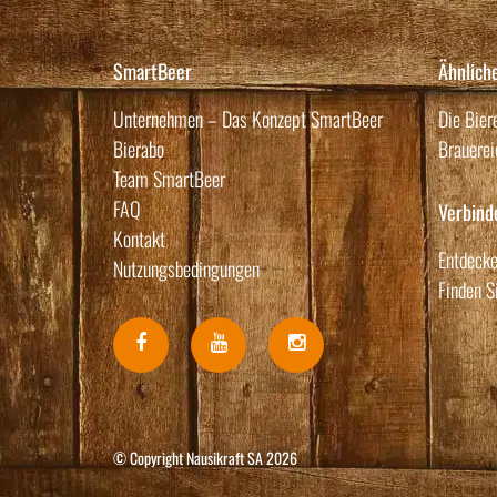
SmartBeer
Ähnlich
Unternehmen – Das Konzept SmartBeer
Die Bier
Bierabo
Brauerei
Team SmartBeer
FAQ
Verbind
Kontakt
Entdecke
Nutzungsbedingungen
Finden S
© Copyright Nausikraft SA 2026