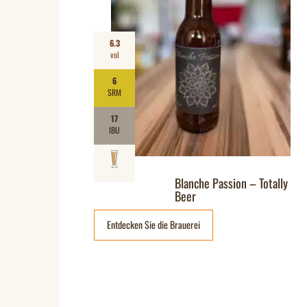
6.3
vol
6
SRM
17
IBU
Blanche Passion – Totally
Beer
Entdecken Sie die Brauerei