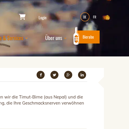
Login
DE
FR
Bierabo
s & Services
Über uns
n wir die Timut-Birne (aus Nepal) und die
rung, die Ihre Geschmacksnerven verwöhnen