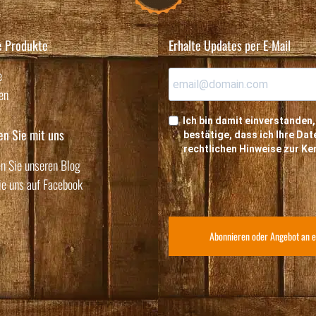
e Produkte
Erhalte Updates per E-Mail
e
en
Ich bin damit einverstanden,
en Sie mit uns
bestätige, dass ich Ihre D
rechtlichen Hinweise zur K
n Sie unseren Blog
ie uns auf Facebook
Abonnieren oder Angebot an e