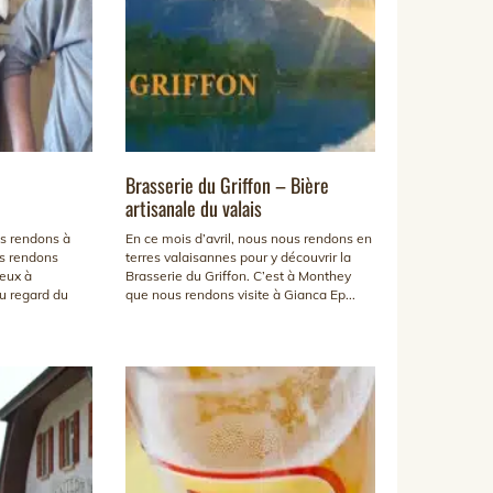
Brasserie du Griffon – Bière
artisanale du valais
us rendons à
En ce mois d’avril, nous nous rendons en
us rendons
terres valaisannes pour y découvrir la
ieux à
Brasserie du Griffon. C’est à Monthey
u regard du
que nous rendons visite à Gianca Ep...