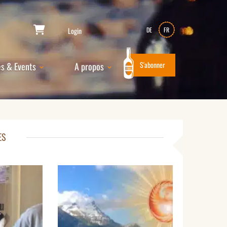
Login
DE
FR
S'abonner
es & Events
A propos
ES