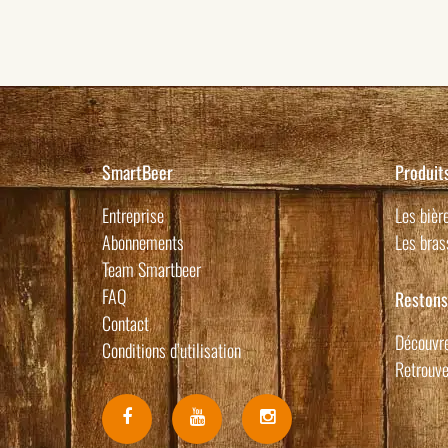
SmartBeer
Produit
Entreprise
Les bièr
Abonnements
Les bras
Team Smartbeer
FAQ
Restons
Contact
Découvre
Conditions d’utilisation
Retrouve