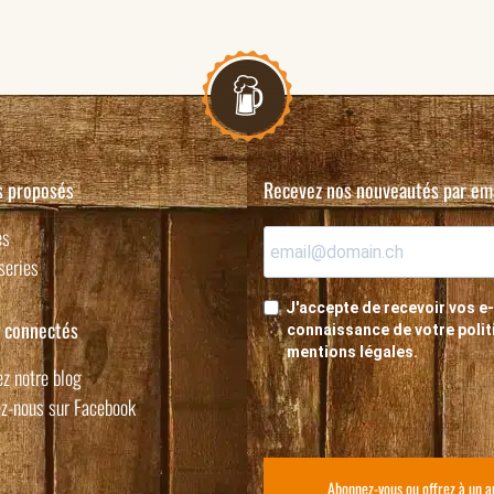
s proposés
Recevez nos nouveautés par em
es
series
J'accepte de recevoir vos e-
 connectés
connaissance de votre politi
mentions légales.
z notre blog
z-nous sur Facebook
Abonnez-vous ou offrez à un 