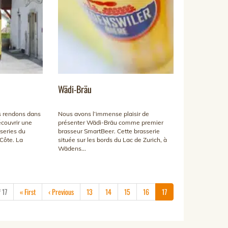
Wädi-Bräu
s rendons dans
Nous avons l’immense plaisir de
écouvrir une
présenter Wädi-Bräu comme premier
series du
brasseur SmartBeer. Cette brasserie
 Côte. La
située sur les bords du Lac de Zurich, à
Wädens...
(current)
 17
«
First
‹
Previous
13
14
15
16
17