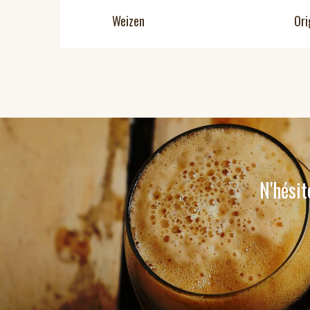
Weizen
Ori
N'hésit