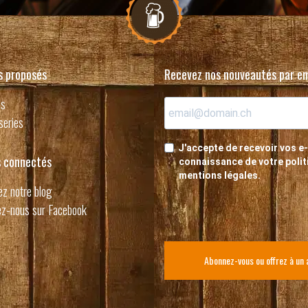
s proposés
Recevez nos nouveautés par em
es
series
J'accepte de recevoir vos e-
 connectés
connaissance de votre politi
mentions légales.
z notre blog
z-nous sur Facebook
Abonnez-vous ou offrez à un 