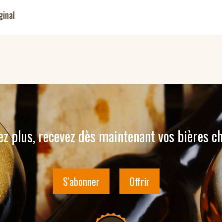
ginal
ez plus, recevez dès maintenant vos bières c
S'abonner
Offrir