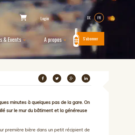
Login
DE
FR
S'abonner
es & Events
A propos
lques minutes à quelques pas de la gare. On
allé sur le mur du bâtiment et la généreuse
r première bière dans un petit récipient de