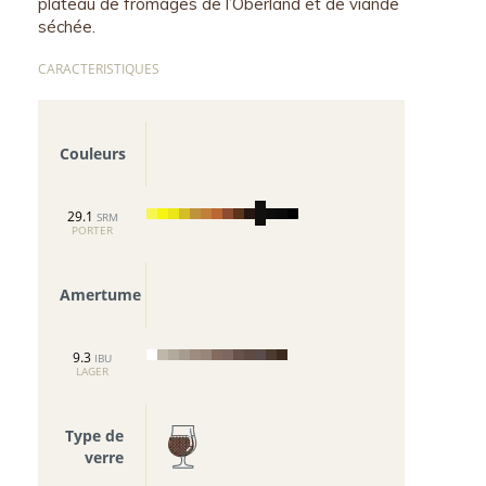
plateau de fromages de l’Oberland et de viande
séchée.
CARACTERISTIQUES
Couleurs
29.1
SRM
PORTER
Amertume
9.3
IBU
LAGER
Type de
verre