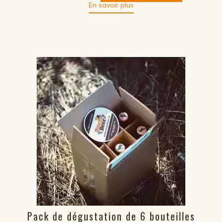
En savoir plus
Pack
de
dégustation
de
12
bouteilles
-
Starterpack
12
Pack de dégustation de 6 bouteilles