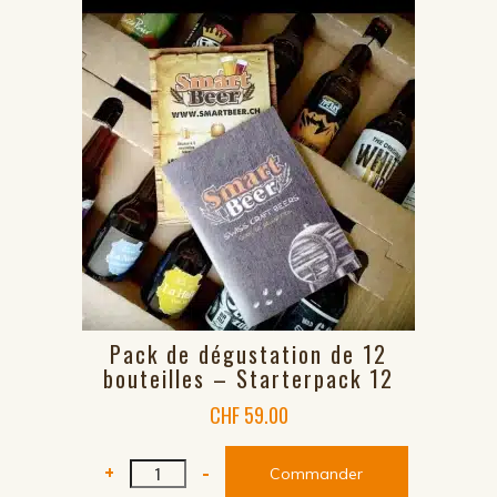
Pack de dégustation de 12
bouteilles – Starterpack 12
CHF
59.00
quantité
+
-
Commander
de