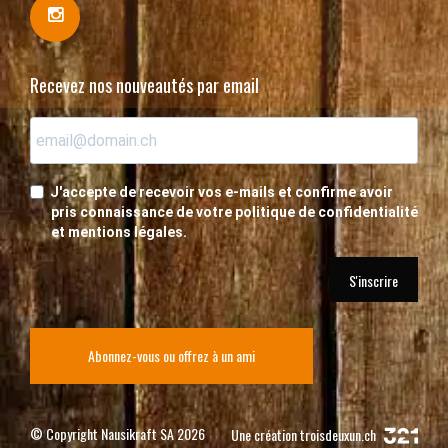
Recevez nos nouveautés par email
J'accepte de recevoir vos e-mails et confirme avoir
pris connaissance de votre politique de confidentialité
et mentions légales.
S'inscrire
Abonnez-vous ou offrez à un ami
© Copyright Nausikraft SA 2026
Une création
troisdeuxun.ch