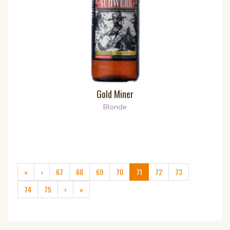
Gold Miner
Blonde
(current)
«
‹
67
68
69
70
71
72
73
74
75
›
»