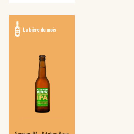
La bière du mois
Session IPA - Kitchen Brew